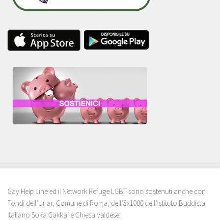
Gay Help Line ed il Network Refuge LGBT sono sostenuti anche con i
Fondi dell’Unar, Comune di Roma, dell’8x1000 dell’Istituto Buddista
Italiano Soka Gakkai e Chiesa Valdese.