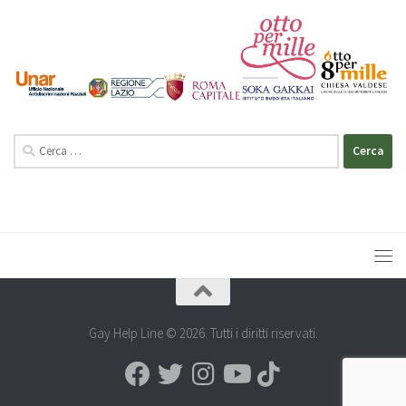
Ricerca
per:
Gay Help Line © 2026. Tutti i diritti riservati.