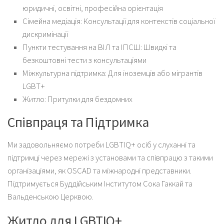
юридичні, освітні, професійна орієнтація
Сімейна медіація: Консультації для контекстів соціальної
дискримінації
Пункти тестування на ВІЛ та ІПСШ: Швидкі та
безкоштовні тести з консультаціями
Міжкультурна підтримка: Для іноземців або мігрантів
LGBT+
Житло: Притулки для бездомних
Співпраця та Підтримка
Ми задовольняємо потреби LGBTIQ+ осіб у слуханні та
підтримці через мережі з установами та співпрацю з такими
організаціями, як OSCAD та міжнародні представники.
Підтримується Буддійським Інститутом Сока Гаккай та
Вальденською Церквою.
Житло для LGBTIQ+