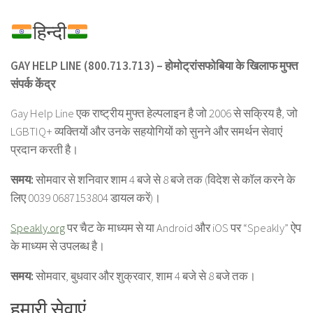
हिन्दी
GAY HELP LINE (800.713.713) – होमोट्रांसफोबिया के खिलाफ मुफ्त
संपर्क केंद्र
Gay Help Line एक राष्ट्रीय मुफ्त हेल्पलाइन है जो 2006 से सक्रिय है, जो
LGBTIQ+ व्यक्तियों और उनके सहयोगियों को सुनने और समर्थन सेवाएं
प्रदान करती है।
समय:
सोमवार से शनिवार शाम 4 बजे से 8 बजे तक (विदेश से कॉल करने के
लिए 0039 0687153804 डायल करें)।
Speakly.org
पर चैट के माध्यम से या Android और iOS पर “Speakly” ऐप
के माध्यम से उपलब्ध है।
समय:
सोमवार, बुधवार और शुक्रवार, शाम 4 बजे से 8 बजे तक।
हमारी सेवाएं