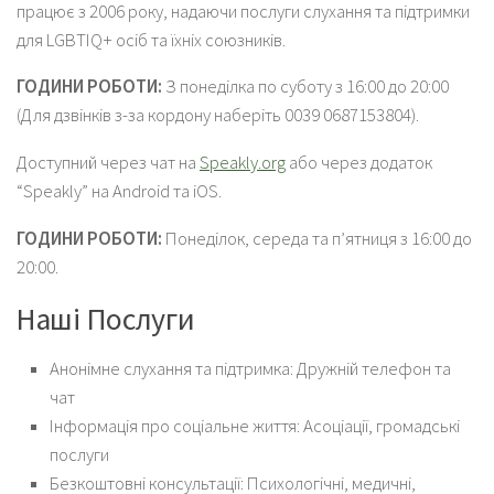
працює з 2006 року, надаючи послуги слухання та підтримки
для LGBTIQ+ осіб та їхніх союзників.
ГОДИНИ РОБОТИ:
З понеділка по суботу з 16:00 до 20:00
(Для дзвінків з-за кордону наберіть 0039 0687153804).
Доступний через чат на
Speakly.org
або через додаток
“Speakly” на Android та iOS.
ГОДИНИ РОБОТИ:
Понеділок, середа та п’ятниця з 16:00 до
20:00.
Наші Послуги
Анонімне слухання та підтримка: Дружній телефон та
чат
Інформація про соціальне життя: Асоціації, громадські
послуги
Безкоштовні консультації: Психологічні, медичні,