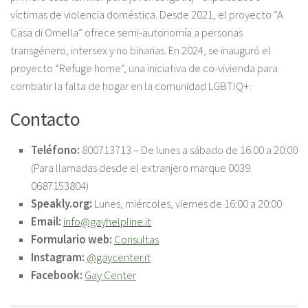
víctimas de violencia doméstica. Desde 2021, el proyecto “A
Casa di Ornella” ofrece semi-autonomía a personas
transgénero, intersex y no binarias. En 2024, se inauguró el
proyecto “Refuge home”, una iniciativa de co-vivienda para
combatir la falta de hogar en la comunidad LGBTIQ+.
Contacto
Teléfono:
800713713 – De lunes a sábado de 16:00 a 20:00
(Para llamadas desde el extranjero marque 0039
0687153804)
Speakly.org:
Lunes, miércoles, viernes de 16:00 a 20:00
Email:
info@gayhelpline.it
Formulario web:
Consultas
Instagram:
@gaycenter.it
Facebook:
Gay Center