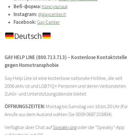
Веб-форма:
Консультації
Instagram:
@gaycenter.it
Facebook:
Gay Center
Deutsch
GAY HELP LINE (800.713.713) – Kostenlose Kontaktstelle
gegen Homotransphobie
Gay Help Line ist eine kostenlose nationale Hotline, die seit
2006 aktiv ist und LGBTIQ+ Personen und deren Verbündeten
Zuhör- und Unterstützungsdienste bietet.
ÖFFNUNGSZEITEN:
Montag bis Samstag von 16 bis 20 Uhr (Für
Anrufe aus dem Ausland wählen Sie 0039 0687153804).
Verfügbar über Chat auf
Speakly.org
oder die “Speakly”-App