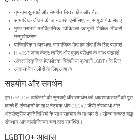
गुमनाम सुनवाई और समर्थन: मित्र फोन और चैट
सामाजिक जीवन की जानकारी: एसोसिएशन, सामुदायिक सेवाएं
मुफ्त परामर्श: मनोवैज्ञानिक, चिकित्सा, कानूनी, शैक्षिक, नौकरी
उन्मुखीकरण
पारिवारिक मध्यस्थता: सामाजिक भेदभाव संदर्भों के लिए परामर्श
HIV/IST जांच केंद्र: त्वरित और मुफ्त परीक्षण के साथ परामर्श
अंतरसांस्कृतिक हेल्पडेस्क: विदेशी या प्रवासी LGBT+ के लिए
आवास: बेघर लोगों के लिए आश्रय
सहयोग और समर्थन
हम LGBTIQ+ व्यक्तियों की सुनवाई और समर्थन की आवश्यकताओं को पूरा
करते हैं, संस्थानों के साथ नेटवर्क और OSCAD जैसी संस्थाओं और
अंतर्राष्ट्रीय प्रतिनिधियों के साथ सहयोग के माध्यम से। सोका गक्कई बौद्ध
संस्थान और वाल्डेन्सियन चर्च द्वारा समर्थित।
LGBTIQ+ आवास