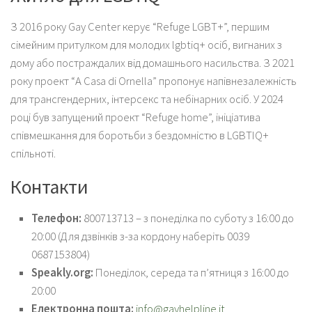
З 2016 року Gay Center керує “Refuge LGBT+”, першим
сімейним притулком для молодих lgbtiq+ осіб, вигнаних з
дому або постраждалих від домашнього насильства. З 2021
року проект “A Casa di Ornella” пропонує напівнезалежність
для трансгендерних, інтерсекс та небінарних осіб. У 2024
році був запущений проект “Refuge home”, ініціатива
співмешкання для боротьби з бездомністю в LGBTIQ+
спільноті.
Контакти
Телефон:
800713713 – з понеділка по суботу з 16:00 до
20:00 (Для дзвінків з-за кордону наберіть 0039
0687153804)
Speakly.org:
Понеділок, середа та п’ятниця з 16:00 до
20:00
Електронна пошта:
info@gayhelpline.it