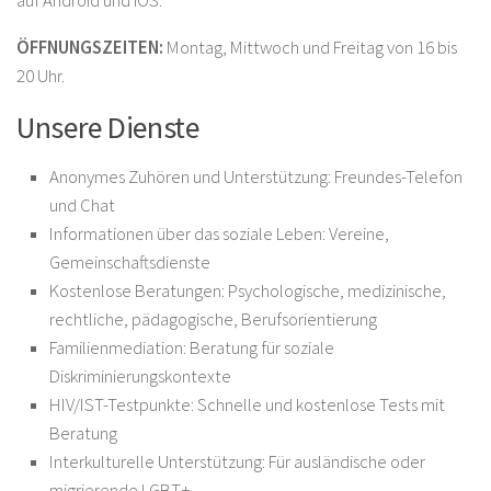
auf Android und iOS.
ÖFFNUNGSZEITEN:
Montag, Mittwoch und Freitag von 16 bis
20 Uhr.
Unsere Dienste
Anonymes Zuhören und Unterstützung: Freundes-Telefon
und Chat
Informationen über das soziale Leben: Vereine,
Gemeinschaftsdienste
Kostenlose Beratungen: Psychologische, medizinische,
rechtliche, pädagogische, Berufsorientierung
Familienmediation: Beratung für soziale
Diskriminierungskontexte
HIV/IST-Testpunkte: Schnelle und kostenlose Tests mit
Beratung
Interkulturelle Unterstützung: Für ausländische oder
migrierende LGBT+