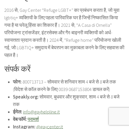
2016 से, Gay Center “Refuge LGBT+” का प्रबंधन करता है, जो युवा
lgbtiq+ व्यक्तियों के लिए पहला पारिवारिक घर है जिन्हें निष्कासित किया
गया है या घरेलू हिंसा का शिकार हैं। 2021 से, “A Casa di Ornella”
परियोजना ट्रांसजेंडर, इंटरसेक्स और गैर-बाइनरी व्यक्तियों को अर्ध-
स्वायत्तता प्रदान करती है। 2024 में, “Refuge home” परियोजना खोली
गई, जो LGBTIQ+ समुदाय में बेघरपन का मुकाबला करने के लिए सहवास की
पहल है।
संपर्क करें
फोन:
800713713 – सोमवार से शनिवार शाम 4 बजे से 8 बजे तक
(विदेश से कॉल करने के लिए 0039 0687153804 डायल करें)
Speakly.org:
सोमवार, बुधवार और शुक्रवार, शाम 4 बजे से 8 बजे
तक
ईमेल:
info@gayhelpline.it
वेब फॉर्म:
परामर्श
Instagram:
@gaycenter.it