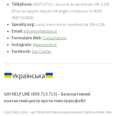
Téléphone:
800713713 – du lundi au samedi de 16h à 20h
(Pour les appels depuis l’étranger, composez le 0039
0687153804)
Speakly.org:
Lundi, mercredi et vendredi de 16h à 20h
Email:
info@gayhelpline.it
Formulaire Web:
Consultations
Instagram:
@gaycenter.it
Facebook:
Gay Center
Українська
GAY HELP LINE (800.713.713) – Безкоштовний
контактний центр проти гомотрансфобії
Gay Help Line – це безкоштовна національна гаряча лінія, яка