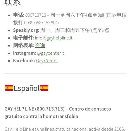
联系
电话:
800713713 – 周一至周六下午4点至8点 (国际电话
拨打 0039 0687153804)
Speakly.org:
周一、周三和周五下午4点至8点
电子邮件:
info@gayhelpline.it
网络表单:
咨询
Instagram:
@gaycenter.it
Facebook:
Gay Center
Español
GAY HELP LINE (800.713.713) – Centro de contacto
gratuito contra la homotransfobia
Gay Help Line es una línea gratuita nacional activa desde 2006,