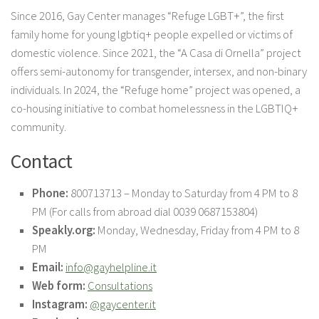
Since 2016, Gay Center manages “Refuge LGBT+”, the first
family home for young lgbtiq+ people expelled or victims of
domestic violence. Since 2021, the “A Casa di Ornella” project
offers semi-autonomy for transgender, intersex, and non-binary
individuals. In 2024, the “Refuge home” project was opened, a
co-housing initiative to combat homelessness in the LGBTIQ+
community.
Contact
Phone:
800713713 – Monday to Saturday from 4 PM to 8
PM (For calls from abroad dial 0039 0687153804)
Speakly.org:
Monday, Wednesday, Friday from 4 PM to 8
PM
Email:
info@gayhelpline.it
Web form:
Consultations
Instagram:
@gaycenter.it