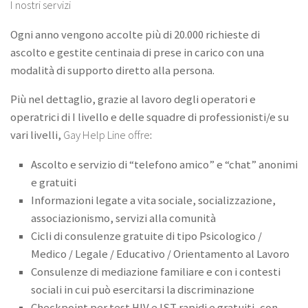
I nostri servizi
Ogni anno vengono accolte più di 20.000 richieste di
ascolto e gestite centinaia di prese in carico con una
modalità di supporto diretto alla persona.
Più nel dettaglio, grazie al lavoro degli operatori e
operatrici di I livello e delle squadre di professionisti/e su
vari livelli,
Gay Help Line offre
:
Ascolto e servizio di “telefono amico” e “chat” anonimi
e gratuiti
Informazioni legate a vita sociale, socializzazione,
associazionismo, servizi alla comunità
Cicli di consulenze gratuite di tipo Psicologico /
Medico / Legale / Educativo / Orientamento al Lavoro
Consulenze di mediazione familiare e con i contesti
sociali in cui può esercitarsi la discriminazione
Checkpoint per test HIV e IST rapidi e gratuiti, con