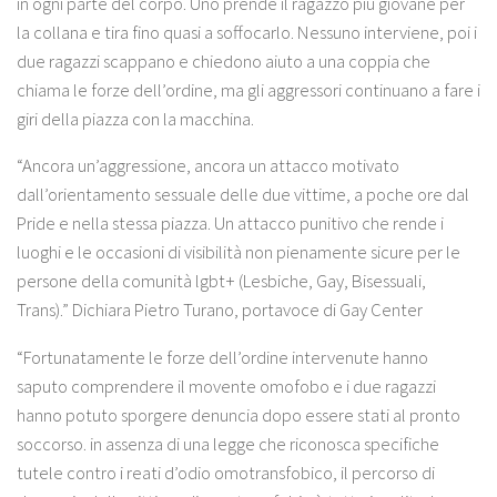
in ogni parte del corpo. Uno prende il ragazzo più giovane per
la collana e tira fino quasi a soffocarlo. Nessuno interviene, poi i
due ragazzi scappano e chiedono aiuto a una coppia che
chiama le forze dell’ordine, ma gli aggressori continuano a fare i
giri della piazza con la macchina.
“Ancora un’aggressione, ancora un attacco motivato
dall’orientamento sessuale delle due vittime, a poche ore dal
Pride e nella stessa piazza. Un attacco punitivo che rende i
luoghi e le occasioni di visibilità non pienamente sicure per le
persone della comunità lgbt+ (Lesbiche, Gay, Bisessuali,
Trans).” Dichiara Pietro Turano, portavoce di Gay Center
“Fortunatamente le forze dell’ordine intervenute hanno
saputo comprendere il movente omofobo e i due ragazzi
hanno potuto sporgere denuncia dopo essere stati al pronto
soccorso. in assenza di una legge che riconosca specifiche
tutele contro i reati d’odio omotransfobico, il percorso di