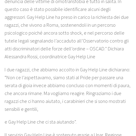
denuncia delle vittime di omotransfobia è tutto in salita. In
questo caso è stato possibile identificare alcuni degli
aggressori. Gay Help Line ha preso in carico la richiesta dei due
ragazzi, che vivono a Roma, sostenendoli in un percorso
psicologico poiché ancora sotto shock, e nel percorso delle
tutele legali segnalando l’accaduto all’Osservatorio contro gli
atti discriminatori delle forze dell’ordine – OSCAD.” Dichiara
Alessandra Rossi, coordinatrice Gay Help Line
I due ragazzi, che abbiamo accolto in Gay Help Line dichiarano:
“Non ce l’aspettavamo, siamo stati al Pride per passare una
serata di gioia invece abbiamo concluso con momenti di paura,
che ancora rimane. Ma vogliamo reagire. Ringraziamo i due
ragazzi che ci hanno aiutato, i carabinieri che si sono mostrati
sensibili e gentili,
e
Gay Help Line che ci sta aiutando”.
Il servizio Gay Help Line è sostenuto grazie a Unar, Regione