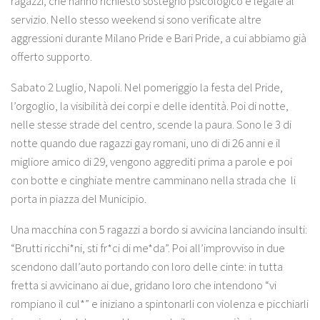
ragazzi, che hanno richiesto sostegno psicologico e legale al
servizio. Nello stesso weekend si sono verificate altre
aggressioni
durante Milano Pride e Bari Pride, a cui abbiamo già
offerto supporto.
Sabato 2 Luglio, Napoli. Nel pomeriggio la festa del Pride,
l’orgoglio, la visibilità dei corpi e delle identità. Poi di notte,
nelle stesse strade del centro, scende la paura. Sono le 3 di
notte quando due ragazzi gay romani, uno di di 26 anni e il
migliore amico di 29, vengono aggrediti prima a parole e poi
con botte e cinghiate mentre camminano nella strada che li
porta in piazza del Municipio.
Una macchina con 5 ragazzi a bordo si avvicina lanciando insulti:
“Brutti ricchi*ni, sti fr*ci di me*da”. Poi all’improvviso in due
scendono dall’auto portando con loro delle cinte: in tutta
fretta si avvicinano ai due, gridano loro che intendono “vi
rompiano il cul*” e iniziano a spintonarli con violenza e picchiarli