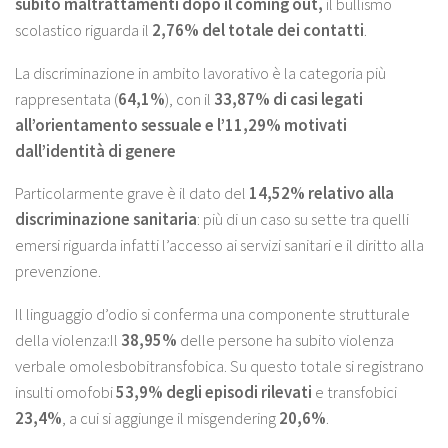
subito maltrattamenti dopo il coming out,
il bullismo
scolastico riguarda il
2,76% del totale dei contatti
.
La discriminazione in ambito lavorativo è la categoria più
rappresentata (
64,1%
), con il
33,87% di casi legati
all’orientamento sessuale e l’11,29% motivati
dall’identità di genere
Particolarmente grave è il dato del
14,52% relativo alla
discriminazione sanitaria
: più di un caso su sette tra quelli
emersi riguarda infatti l’accesso ai servizi sanitari e il diritto alla
prevenzione.
Il linguaggio d’odio si conferma una componente strutturale
della violenza:Il
38,95%
delle persone ha subito violenza
verbale omolesbobitransfobica. Su questo totale si registrano
insulti omofobi
53,9% degli episodi rilevati
e transfobici
23,4%
, a cui si aggiunge il misgendering
20,6%
.