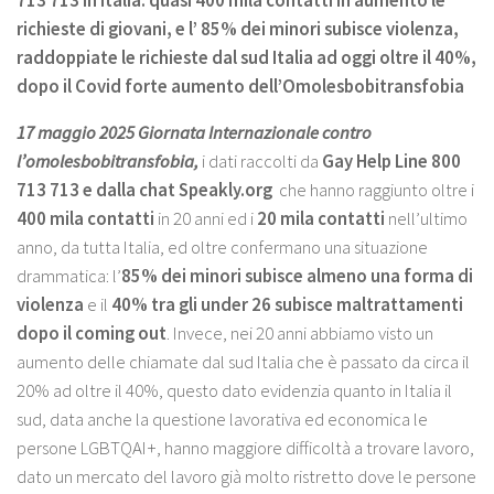
713 713 in Italia: quasi 400 mila contatti in aumento le
richieste di giovani, e l’ 85% dei minori subisce violenza,
raddoppiate le richieste dal sud Italia ad oggi oltre il 40%,
dopo il Covid forte aumento dell’Omolesbobitransfobia
17 maggio 2025 Giornata Internazionale contro
l’omolesbobitransfobia,
i dati raccolti da
Gay Help Line 800
713 713
e dalla chat Speakly.org
che hanno raggiunto oltre i
400 mila contatti
in 20 anni ed i
20 mila contatti
nell’ultimo
anno, da tutta Italia, ed oltre confermano una situazione
drammatica: l’
85% dei minori subisce almeno una forma di
violenza
e il
40% tra gli under 26 subisce maltrattamenti
dopo il coming out
. Invece, nei 20 anni abbiamo visto un
aumento delle chiamate dal sud Italia che è passato da circa il
20% ad oltre il 40%, questo dato evidenzia quanto in Italia il
sud, data anche la questione lavorativa ed economica le
persone LGBTQAI+, hanno maggiore difficoltà a trovare lavoro,
dato un mercato del lavoro già molto ristretto dove le persone