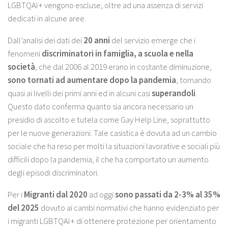
LGBTQAI+ vengono escluse, oltre ad una assenza di servizi
dedicati in alcune aree.
Dall’analisi dei dati dei
20 anni
del servizio emerge che i
fenomeni
discriminatori in famiglia, a scuola e nella
società
, che dal 2006 al 2019 erano in costante diminuzione,
sono tornati ad aumentare dopo la pandemia
, tornando
quasi ai livelli dei primi anni ed in alcuni casi
superandoli
.
Questo dato conferma quanto sia ancora necessario un
presidio di ascolto e tutela come Gay Help Line, soprattutto
per le nuove generazioni. Tale casistica è dovuta ad un cambio
sociale che ha reso per molti la situazioni lavorative e sociali più
difficili dopo la pandemia, il che ha comportato un aumento
degli episodi discriminatori.
Per i
Migranti dal 2020
ad oggi
sono passati da 2-3% al 35%
del 2025
dovuto ai cambi normativi che hanno evidenziato per
i migranti LGBTQAI+ di ottenere protezione per orientamento