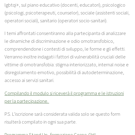
lgbtqi+
, sul piano educativo (docenti, educatori), psicologico
(psicologi, psicoterapeuti, counselor), sociale (assistenti sociali,
operatori sociali), sanitario (operatori socio-sanitari).
I temi affrontati consentiranno allə partecipantə di analizzare
le dinamiche di discriminazione e odio omotransfobico,
comprendendone i contesti di sviluppo, le forme e gli effetti.
Verranno inoltre indagati i fattori di vulnerabilità cruciali delle
vittime di omotransfobia: stigma interiorizzato, internal noise e
disregolamento emotivo, possibilità di autodeterminazione,
accesso ai servizi sanitari.
Compilando il modulo si riceverà il programma e le istruzioni
per la partecipazione.
P.S.
L’iscrizione sarà considerata valida solo se questo form
risulterà compilato in ogni sua parte.
Programma Stand Up_formazione Cospe-GHL