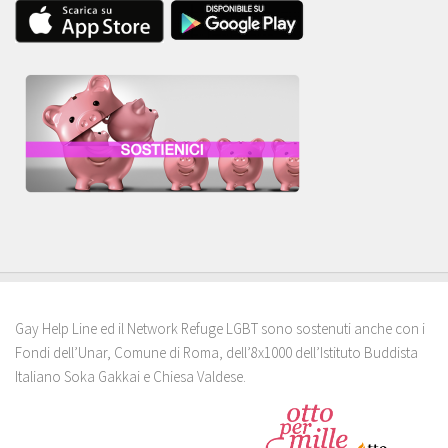
Gay Help Line ed il Network Refuge LGBT sono sostenuti anche con i
Fondi dell’Unar, Comune di Roma, dell’8x1000 dell’Istituto Buddista
Italiano Soka Gakkai e Chiesa Valdese.